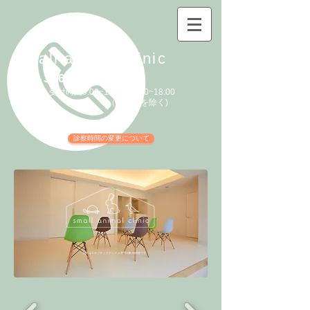
small animal clinic
043-386-6500
予約制 受付時間9:00~12:00/14:00~18:00
（休診日を除く)
診察時間の変更について
​当院はエキゾチックアニマル専門の動物病院です