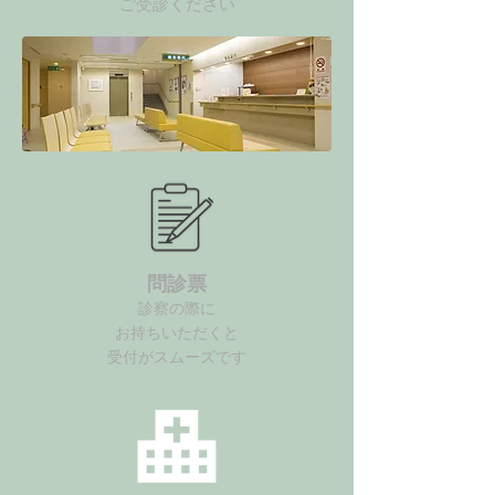
​ご受診ください
問診票
診察の際に
お持ちいただくと
受付がスムーズです